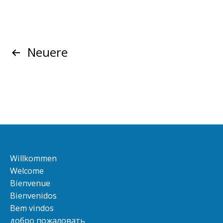
Beitragsnavigation
Neuere
Willkommen
Welcome
Bienvenue
Bienvenidos
Bem vindos
добро пожаловать