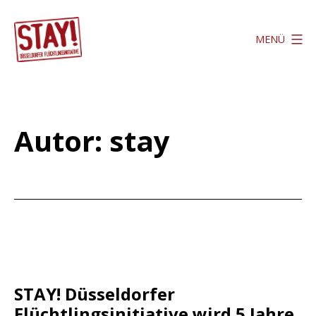
Zum
Inhalt
MENÜ
springen
Stay
Düsseldorf
Autor:
stay
STAY! Düsseldorfer
Flüchtlingsinitiative wird 5 Jahre