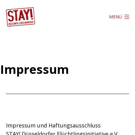
Zum
Inhalt
MENÜ
springen
Stay
Düsseldorf
Impressum
Impressum und Haftungsausschluss
STAY! Düsseldorfer Flüchtlingsinitiative e.V.