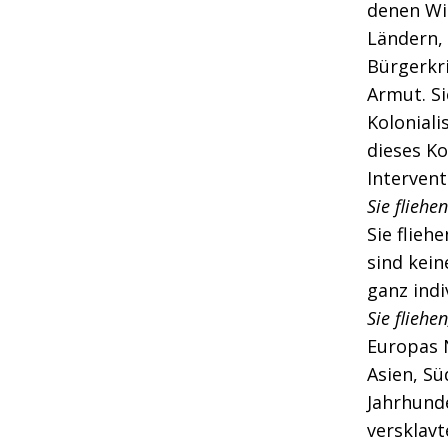
denen Wil
Ländern, 
Bürgerkri
Armut. Si
Koloniali
dieses Ko
Intervent
Sie fliehe
Sie flieh
sind kein
ganz indi
Sie fliehe
Europas N
Asien, S
Jahrhund
versklav