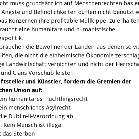
cht muss grundsätzlich auf Menschenrechten basie
 Ängste und Befindlichkeiten dürfen nicht benutzt 
as Konzernen ihre profitable Müllkippe zu erhalten
raucht eine humanitäre und humanistische
gspolitik.
brauchen die Bewohner der Länder, aus denen so vi
Hilfen, die nicht die einheimische Ökonomie zerschla
ge Landwirtschaft vernichten und nicht der Herrsch
und Clans Vorschub leisten.
iftsteller und Künstler, fordern die Gremien der
chen Union auf:
 ein humanitäres Flüchtlingsrecht
 ein menschliches Asylrecht
 die Dublin-II-Verordnung ab
: Kein Mensch ist illegal
t das Sterben