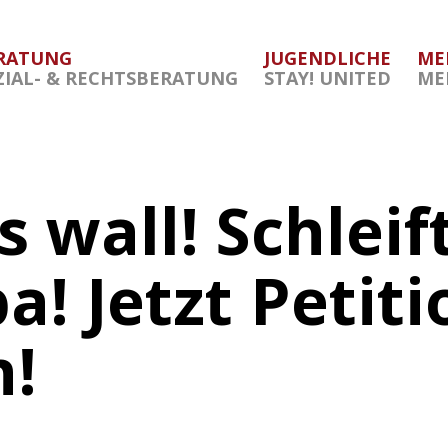
RATUNG
JUGENDLICHE
ME
ZIAL- & RECHTSBERATUNG
STAY! UNITED
ME
 wall! Schleif
! Jetzt Petiti
n!