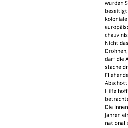
wurden S
beseitig
koloniale
europäis
chauvini
Nicht da
Drohnen,
darf die 
stacheld
Fliehend
Abschott
Hilfe hof
betracht
Die Innen
Jahren e
nationali