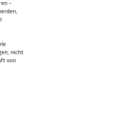
ren –
werden,
!
ele
gen, nicht
aft von