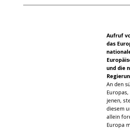
Aufruf v
das Euro
national
Europäis
und die 
Regierun
An den s
Europas, 
jenen, st
diesem u
allein fo
Europa mi