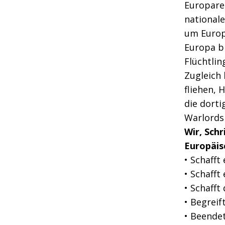
Europare
nationale
um Europ
Europa b
Flüchtlin
Zugleich 
fliehen, 
die dorti
Warlords 
Wir, Schr
Europäis
• Schafft
• Schafft
• Schafft
• Begreift
• Beende