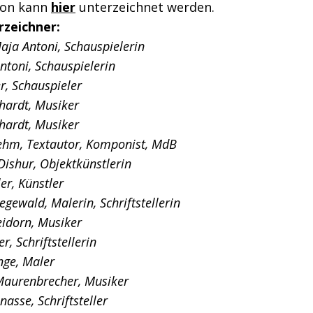
tion kann
hier
unterzeichnet werden.
rzeichner:
ja Antoni, Schauspielerin
Antoni, Schauspielerin
r, Schauspieler
hardt, Musiker
hardt, Musiker
ehm, Textautor, Komponist, MdB
Dishur, Objektkünstlerin
er, Künstler
gewald, Malerin, Schriftstellerin
eidorn, Musiker
r, Schriftstellerin
nge, Maler
aurenbrecher, Musiker
asse, Schriftsteller