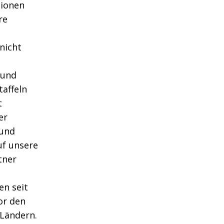
tionen
re
nicht
 und
affeln
t
er
 und
uf unsere
tner
en seit
or den
 Ländern.