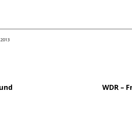
ht
 2013
tion
 und
WDR – Fr