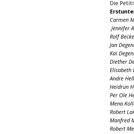
Die Peti
Erstunte
Carmen Ma
Jennifer 
Rolf Becke
Jan Degen
Kai Degen
Diether D
Elisabeth 
Andre Hell
Heidrun He
Per Ole H
Mena Kolle
Robert La
Manfred M
Robert Men