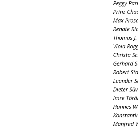
Peggy Parn
Prinz Chao
Max Prosa
Renate Ric
Thomas J. 
Viola Rogg
Christa Sc
Gerhard Se
Robert Sta
Leander Su
Dieter Sü
Imre Török
Hannes Wa
Konstantin
Manfred W