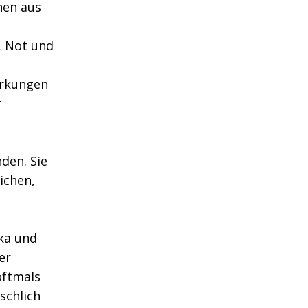
hen aus
, Not und
irkungen
r
nden. Sie
ichen,
ika und
er
oftmals
schlich