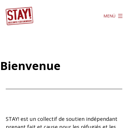
Zum
Inhalt
MENÜ
springen
Stay
Düsseldorf
Bienvenue
STAY! est un collectif de soutien indépendant
prenant fait et cause pour les réfugiés et les