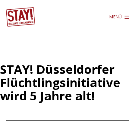
Zum
Inhalt
MENÜ
springen
Stay
Düsseldorf
STAY! Düsseldorfer
Flüchtlingsinitiative
wird 5 Jahre alt!