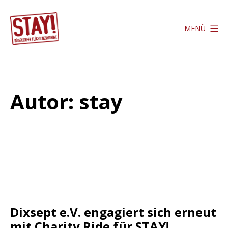
Zum
Inhalt
MENÜ
springen
Stay
Düsseldorf
Autor:
stay
Dixsept e.V. engagiert sich erneut
mit Charity Ride für STAY!