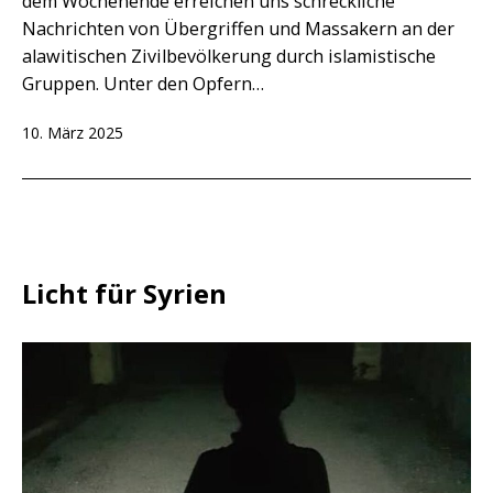
dem Wochenende erreichen uns schreckliche
Nachrichten von Übergriffen und Massakern an der
alawitischen Zivilbevölkerung durch islamistische
Gruppen. Unter den Opfern…
Veröffentlicht
10. März 2025
am
Licht für Syrien