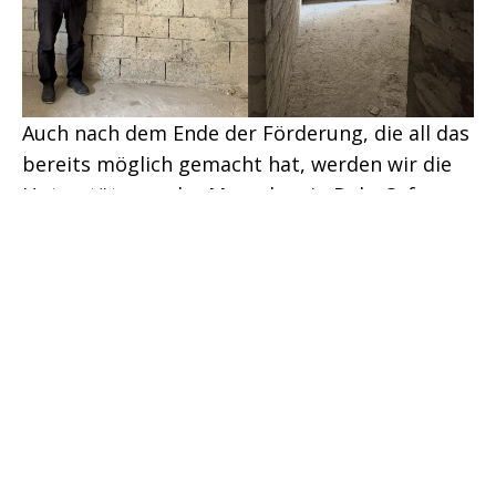
Auch nach dem Ende der Förderung, die all das
bereits möglich gemacht hat, werden wir die
Unterstützung der Menschen in Dahr Safra
weiterführen. Für diesen Zweck gibt es ein
eigenes Spendenkonto und jeder Beitrag hilft
uns, kommende Projekte umzusetzen. So
planen wir weiterhin den Bau eines
Trinkwasserbrunnens sowie den Kauf einer
Olivenpresse, um Arbeitsplätze vor Ort zu
schaffen.
Spenden können Sie/kannst du an: