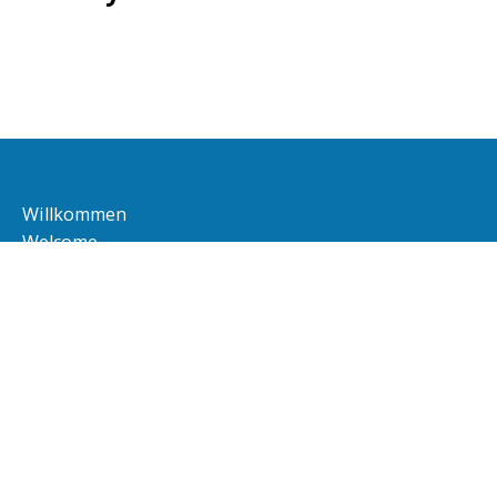
Willkommen
Welcome
Bienvenue
Bienvenidos
Bem vindos
добро пожаловать
Hoşgeldiniz
Dobro došli
مرحبا!, أهِ وسهِ