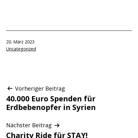
Veröffentlicht
20. März 2023
am
Kategorisiert
Uncategorized
als
Beitragsnavigation
Vorheriger Beitrag
40.000 Euro Spenden für
Erdbebenopfer in Syrien
Nächster Beitrag
Charity Ride für STAY!