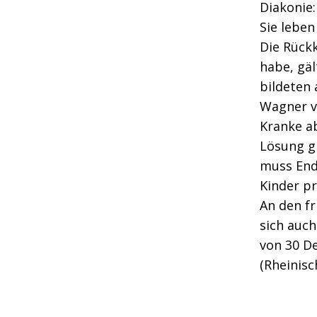
Diakonie:
Sie leben
Die Rück
habe, gäl
bildeten 
Wagner vo
Kranke a
Lösung gi
muss Ende
Kinder pr
An den fr
sich auch
von 30 D
(Rheinisc