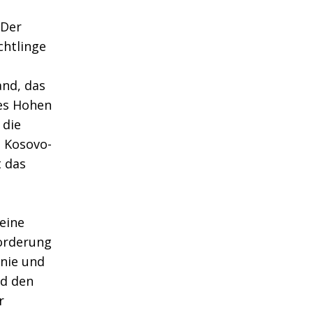
 Der
chtlinge
and, das
des Hohen
 die
e Kosovo-
t das
eine
orderung
nie und
nd den
r