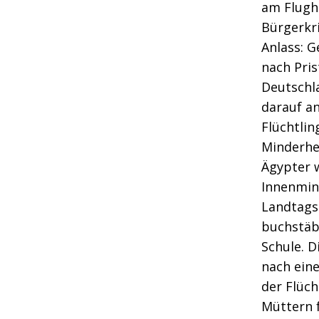
am Flugh
Bürgerkr
Anlass: G
nach Pri
Deutschla
darauf an
Flüchtli
Minderhei
Ägypter 
Innenmin
Landtags
buchstäbl
Schule. 
nach ein
der Flüch
Müttern f