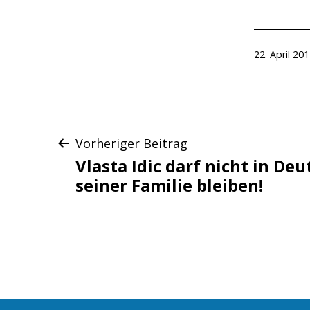
Veröffentlic
22. April 20
am
Beitragsnaviga
Vorheriger Beitrag
Vlasta Idic darf nicht in De
seiner Familie bleiben!