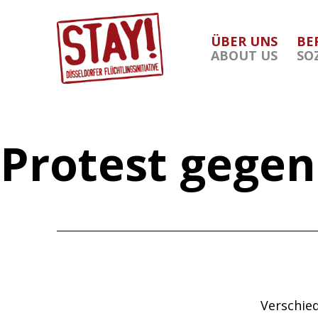
Zum
Inhalt
ÜBER UNS
BE
springen
ABOUT US
SO
Stay
Düsseldorf
Protest gege
Verschie