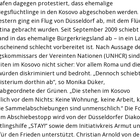
afen dagegen protestiert, dass ehemalige
iegsflüchtlinge in den Kosovo abgeschoben werden.
estern ging ein Flug von Düsseldorf ab, mit dem Flü
stina gebracht wurden. Seit September 2009 schiebt
nd in das ehemalige Bürgerkriegsland ab – in ein L
scheinend schlecht vorbereitet ist. Nach Aussage 
ngskommissars der Vereinten Nationen (UNHCR) sind
ten im Kosovo nicht sicher: Vor allem Roma und di
würden diskriminiert und bedroht. „Dennoch schieb
isterium dorthin ab“, so Monika Düker,
abgeordnete der Grünen. „Die stehen im Kosovo
ich vor dem Nichts: Keine Wohnung, keine Arbeit, k
Die Sammelabschiebungen sind unmenschlich.“ Die F
em Abschiebestopp wird von der Düsseldorfer Diako
tlingshilfe „STAY!“ sowie dem Initiativkreis Armut u
ür den Frieden unterstützt. Christian Arnold von de