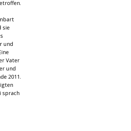
etroffen.
inbart
 sie
as
er und
Eine
er Vater
ter und
nde 2011.
ligten
i sprach