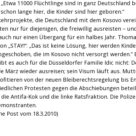
 „Etwa 11000 Flüchtlinge sind in ganz Deutschland b
 schon lange hier, die Kinder sind hier geboren.“
kehrprojekte, die Deutschland mit dem Kosovo vere
ten nur für diejenigen, die freiwillig ausreisten – und
auch nur einen Übergang für ein halbes Jahr. Thom
n „STAY!“: „Das ist keine Lösung, hier werden Kind
bgeschoben, die im Kosovo nicht versorgt werden.“ 
bt es auch für die Düsseldorfer Familie Idic nicht: D
 März wieder ausreisen; sein Visum läuft aus. Mut
ofitieren von der neuen Bleiberechtsregelung bis E
iedlichen Protesten gegen die Abschiebungen betei
 die Antifa-Kok und die linke Ratsfraktion. Die Polize
emonstranten.
he Post vom 18.3.2010)