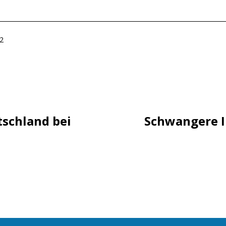
ht
12
tion
utschland bei
Schwangere I