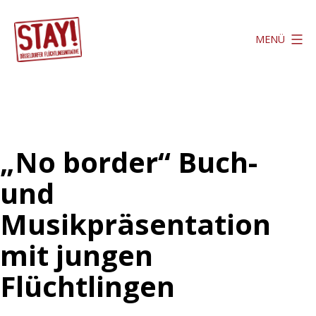
Zum
Inhalt
MENÜ
springen
Stay
Düsseldorf
„No border“ Buch-
und
Musikpräsentation
mit jungen
Flüchtlingen