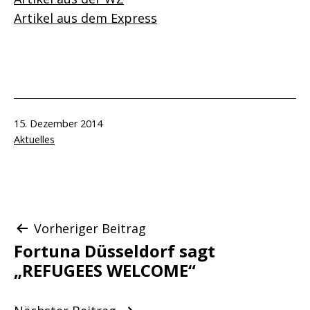
Artikel aus dem Express
Veröffentlicht
15. Dezember 2014
am
Kategorisiert
Aktuelles
als
Beitragsnavigation
Vorheriger Beitrag
Fortuna Düsseldorf sagt
„REFUGEES WELCOME“