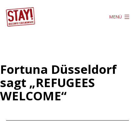
Zum
Inhalt
MENÜ
springen
Stay
Düsseldorf
Fortuna Düsseldorf
sagt „REFUGEES
WELCOME“