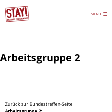
Zum
Inhalt
MENÜ
springen
Stay
Düsseldorf
Arbeitsgruppe 2
Zurück zur Bundestreffen-Seite
Arbeitsgruppe 2: