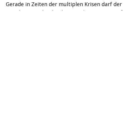
Gerade in Zeiten der multiplen Krisen darf der
Sozialstaat nicht abgebaut und Kürzungen auf
dem Rücken der Bevölkerung ausgetragen
werden, während die supergroßen Vermögen
rasant wachsen.
Der Bundesregierung und dem Stadtrat sagen
wir klar: Stoppt den Sozialabbau!
Konkret fordern wir:
Gewerbesteuern erhöhen
Kommunen auskömmlich finanzieren:
Vermögenssteuer erheben, Schuldenbremse
abschaffen
Keine GKV-Reform auf den Rücken der
Beschäftigten und Patient*innen
Finger weg vom 8 Stunden-Tag
Wohnen bezahlbar machen