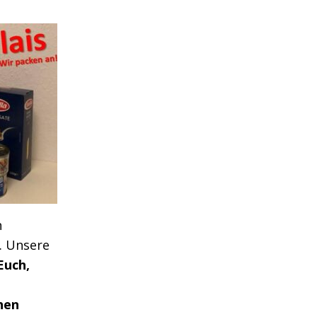
n
. Unsere
Euch,
hen