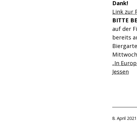
Dank!
Link zur 
BITTE B
auf der F
bereits 
Biergart
Mittwoch,
„In Europ
Jessen
Veröffentlic
8. April 2021
am