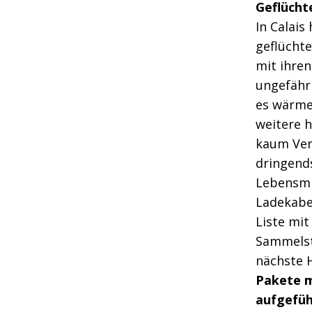
Geflüchte
In Calais
geflüchte
mit ihren 
ungefähr
es wärmer
weitere 
kaum Ver
dringend
Lebensmit
Ladekabel
Liste mi
Sammelst
nächste H
Pakete m
aufgefüh