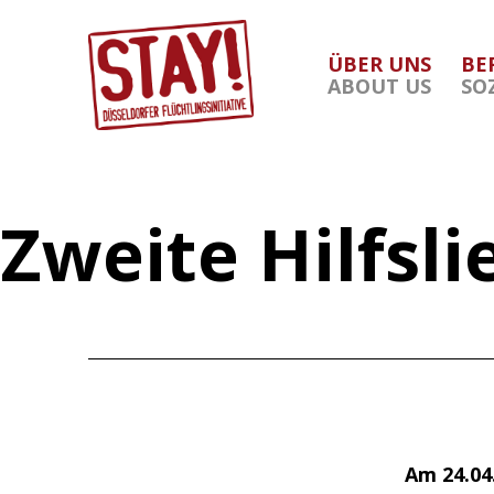
Zum
Inhalt
ÜBER UNS
BE
springen
ABOUT US
SO
Stay
Düsseldorf
Zweite Hilfsli
Am 24.04