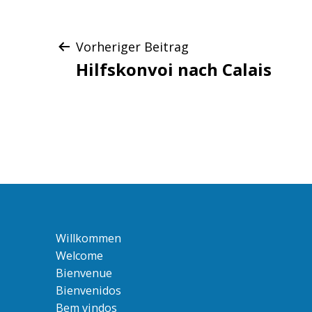
Beitragsnaviga
Vorheriger Beitrag
Hilfskonvoi nach Calais
Willkommen
Welcome
Bienvenue
Bienvenidos
Bem vindos