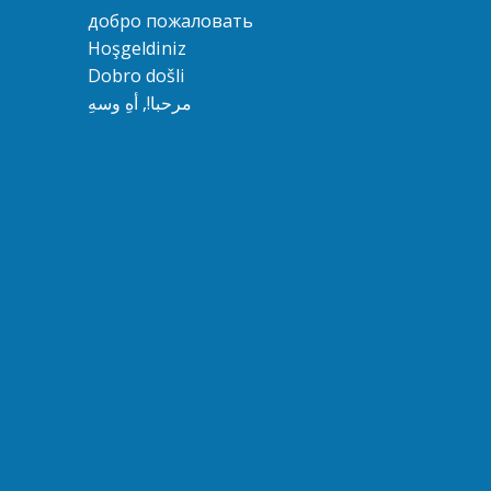
добро пожаловать
Hoşgeldiniz
Dobro došli
مرحبا!, أهِ وسهِ