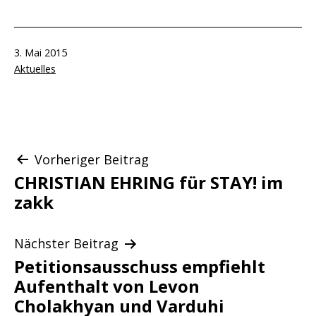
Veröffentlicht
3. Mai 2015
am
Kategorisiert
Aktuelles
als
Beitragsnavigation
Vorheriger Beitrag
CHRISTIAN EHRING für STAY! im
zakk
Nächster Beitrag
Petitionsausschuss empfiehlt
Aufenthalt von Levon
Cholakhyan und Varduhi