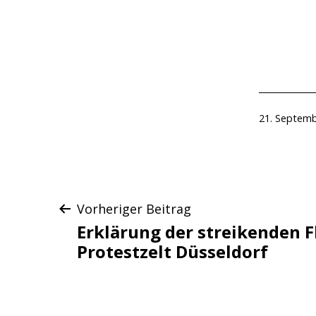
Veröffentlic
21. Septem
am
Beitragsnaviga
Vorheriger Beitrag
Erklärung der streikenden F
Protestzelt Düsseldorf