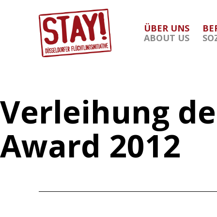
Zum
Inhalt
ÜBER UNS
BE
springen
ABOUT US
SO
Stay
Düsseldorf
Verleihung de
Award 2012