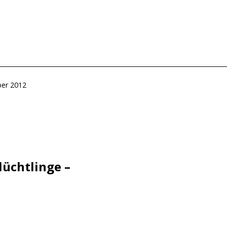
ht
ber 2012
tion
lüchtlinge –