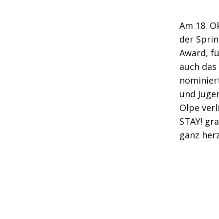
Am 18. O
der Sprin
Award, fü
auch das
nominiert
und Juge
Olpe verl
STAY! gr
ganz herz