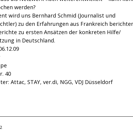
chen werden?
ent wird uns Bernhard Schmid (Journalist und
chtler) zu den Erfahrungen aus Frankreich berichte
erichte zu ersten Ansätzen der konkreten Hilfe/
tzung in Deutschland.
06.12.09
r
ipe
r. 40
ter: Attac, STAY, ver.di, NGG, VDJ Düsseldorf
ht
12