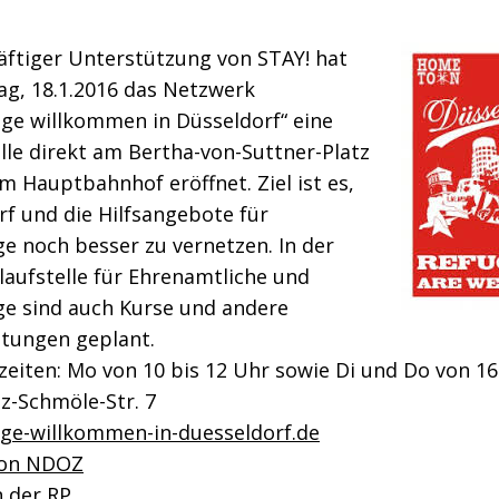
äftiger Unterstützung von STAY! hat
g, 18.1.2016 das Netzwerk
nge willkommen in Düsseldorf“ eine
lle direkt am Bertha-von-Suttner-Platz
m Hauptbahnhof eröffnet. Ziel ist es,
f und die Hilfsangebote für
ge noch besser zu vernetzen. In der
aufstelle für Ehrenamtliche und
ge sind auch Kurse und andere
ltungen geplant.
eiten: Mo von 10 bis 12 Uhr sowie Di und Do von 16
z-Schmöle-Str. 7
nge-willkommen-in-duesseldorf.de
von NDOZ
n der RP