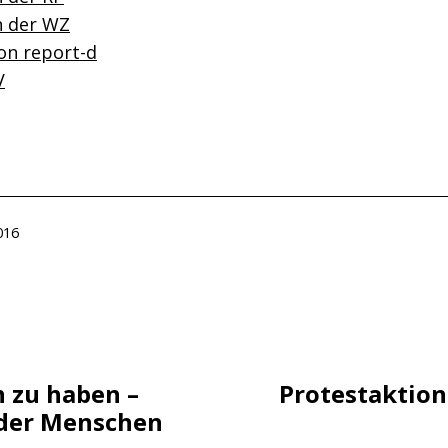
n der WZ
on report-d
V
ht
016
tion
n zu haben –
Protestaktion
 der Menschen