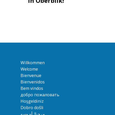
in Oberbilk!
Willkommen
Welcome
Bienvenue
Bienvenidos
Bem vindos
добро пожаловать
Hoşgeldiniz
Dobro došli
مرحبا!, أهِ وسهِ