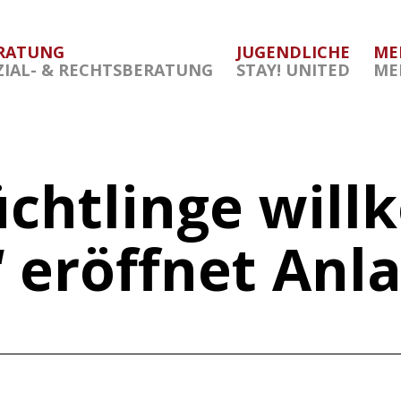
RATUNG
JUGENDLICHE
ME
ZIAL- & RECHTSBERATUNG
STAY! UNITED
ME
üchtlinge wil
 eröffnet Anla