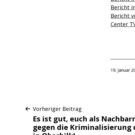
Bericht i
Bericht v
Center T
Veröffentlic
19. Januar 2
am
Beitragsnaviga
Vorheriger Beitrag
Es ist gut, euch als Nachbar
gegen die Kriminalisierung