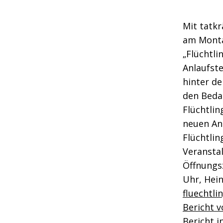
Mit tatkr
am Monta
„Flüchtli
Anlaufste
hinter de
den Bedar
Flüchtlin
neuen Anl
Flüchtlin
Veransta
Öffnungsz
Uhr, Hein
fluechtli
Bericht 
Bericht i