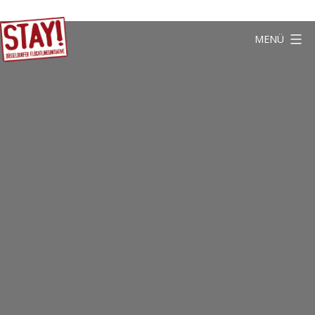
Zum
Inhalt
MENÜ
springen
Stay
Düsseldorf