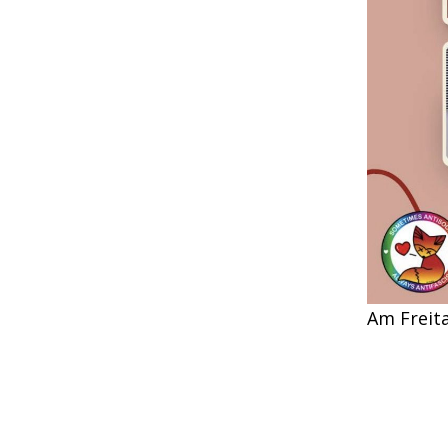
Am Freita
Kuchen z
in Oberbi