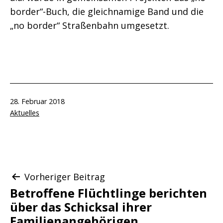
border“-Buch, die gleichnamige Band und die
„no border“ Straßenbahn umgesetzt.
Veröffentlicht
28. Februar 2018
am
Kategorisiert
Aktuelles
als
Beitragsnavigation
Vorheriger Beitrag
Betroffene Flüchtlinge berichten
über das Schicksal ihrer
Familienangehörigen