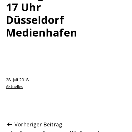
17 Uhr
Düsseldorf
Medienhafen
Veröffentlicht
28. Juli 2018
am
Kategorisiert
Aktuelles
als
Beitragsnavigation
Vorheriger Beitrag