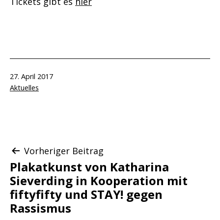
Tickets gibt es
hier
Veröffentlicht
27. April 2017
am
Kategorisiert
Aktuelles
als
Beitragsnavigation
Vorheriger Beitrag
Plakatkunst von Katharina
Sieverding in Kooperation mit
fiftyfifty und STAY! gegen
Rassismus