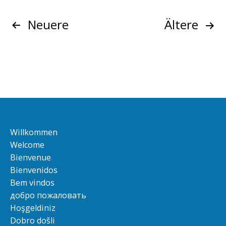
Beitragsnavigation
Neuere
Ältere
Willkommen
Welcome
Bienvenue
Bienvenidos
Bem vindos
добро пожаловать
Hoşgeldiniz
Dobro došli