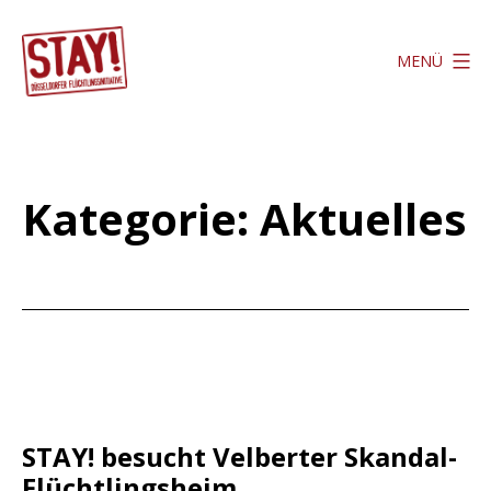
Zum
Inhalt
MENÜ
springen
Stay
Düsseldorf
Kategorie:
Aktuelles
STAY! besucht Velberter Skandal-
Flüchtlingsheim