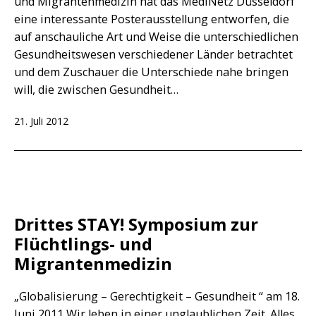
und Migrantenmedizin hat das MediNetz Düsseldorf
eine interessante Posterausstellung entworfen, die
auf anschauliche Art und Weise die unterschiedlichen
Gesundheitswesen verschiedener Länder betrachtet
und dem Zuschauer die Unterschiede nahe bringen
will, die zwischen Gesundheit…
Veröffentlicht
21. Juli 2012
am
Drittes STAY! Symposium zur
Flüchtlings- und
Migrantenmedizin
„Globalisierung – Gerechtigkeit – Gesundheit “ am 18.
Juni 2011 Wir leben in einer unglaublichen Zeit. Alles