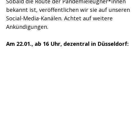
Sobald die Route der Pandemieleugner*innen
bekannt ist, veröffentlichen wir sie auf unseren
Social-Media-Kanälen. Achtet auf weitere
Ankündigungen.
Am 22.01., ab 16 Uhr, dezentral in Düsseldorf:
Zusammen Lärm machen! Solidarität statt
Hetze und Bullshit!
Bündnis „Düsseldorf stellt sich quer!“
Veröffentlicht
16. Januar 2022
am
Kategorisiert
Aktuelles
als