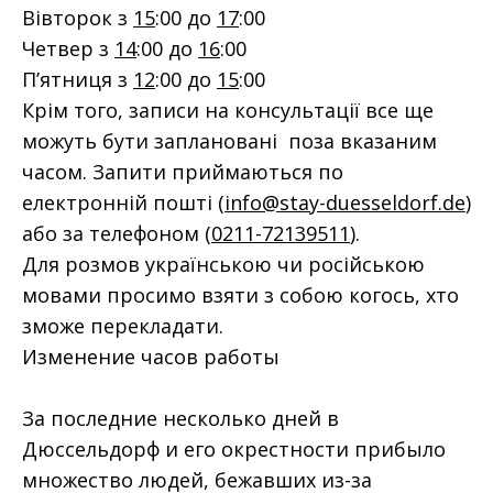
Вівторок з
15
:00 до
17
:00
Четвер з
14
:00 до
16
:00
П’ятниця з
12
:00 до
15
:00
Крім того, записи на консультації все ще
можуть бути заплановані поза вказаним
часом. Запити приймаються по
електронній пошті (
info@stay-duesseldorf.de
)
або за телефоном (
0211-72139511
).
Для розмов українською чи російською
мовами просимо взяти з собою когось, хто
зможе перекладати.
Изменение часов работы
За последние несколько дней в
Дюссельдорф и его окрестности прибыло
множество людей, бежавших из-за